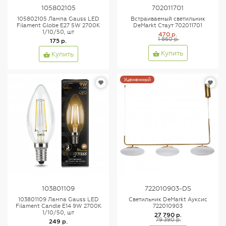
105802105
702011701
105802105 Лампа Gauss LED
Встраиваемый светильник
Filament Globe E27 5W 2700K
DeMarkt Стаут 702011701
1/10/50, шт
470 р.
1 860 р.
175 р.
Купить
Купить
Уцененный
103801109
722010903-DS
103801109 Лампа Gauss LED
Светильник DeMarkt Ауксис
Filament Candle E14 9W 2700К
722010903
1/10/50, шт
27 790 р.
79 390 р.
249 р.