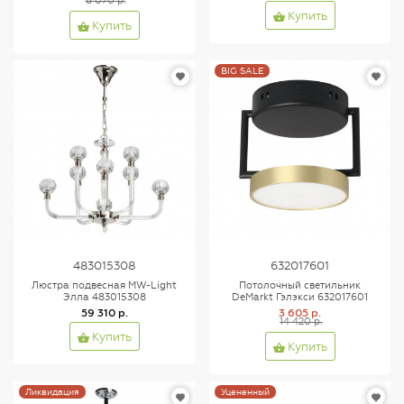
8 070 р.
Купить
Купить
BIG SALE
483015308
632017601
Люстра подвесная MW-Light
Потолочный светильник
Элла 483015308
DeMarkt Гэлэкси 632017601
59 310 р.
3 605 р.
14 420 р.
Купить
Купить
Ликвидация
Уцененный