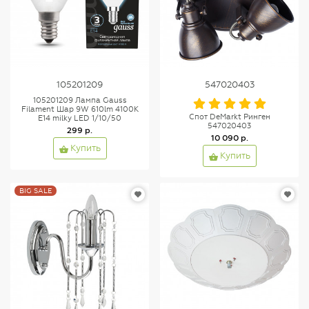
105201209
547020403
105201209 Лампа Gauss
Filament Шар 9W 610lm 4100К
Спот DeMarkt Ринген
Е14 milky LED 1/10/50
547020403
299 р.
10 090 р.
Купить
Купить
BIG SALE