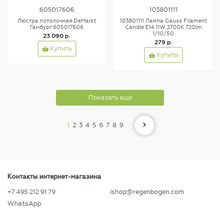
605017606
103801111
Люстра потолочная DeMarkt
103801111 Лампа Gauss Filament
Гамбург 605017606
Candle E14 11W 2700K 720lm
1/10/50
23 090 р.
279 р.
Купить
Купить
Показать еще
1
2
3
4
5
6
7
8
9
Контакты интернет-магазина
+7 495 212 91 79
ishop@regenbogen.com
WhatsApp