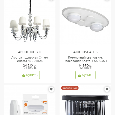
460011108-YD
410010504-DS
Люстра подвесная Chiaro
Потолочный светильник
Инесса 460011108
Regenbogen Клауд 410010504
24 210 р.
14 870 р.
96 830 р.
42 480 р.
Купить
Купить
Уцененный