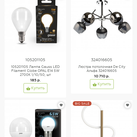
105201105
324016605
105201105 Лампа Gauss LED
Люстра потолочная De City
Filament Globe OPAL E14 5W
Альфа 324016605
2700К 1/10/50, шт
10 710 р.
185 р.
Купить
Купить
BIG SALE