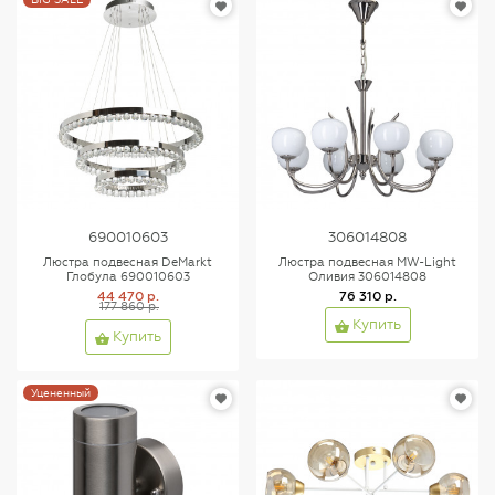
690010603
306014808
Люстра подвесная DeMarkt
Люстра подвесная MW-Light
Глобула 690010603
Оливия 306014808
44 470 р.
76 310 р.
177 860 р.
Купить
Купить
Уцененный