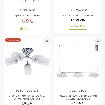
340021901
Lift MW-250
Бра CHIARO Диана
MW-Light Без коллекции
6 120 р.
371 560 р.
20 420 р.
Купить
Купить
Уцененный
638014005-DS
722010803
Люстра потолочная De City
Подвесной светильник DeMarkt
Олимпия 638014005
Ауксис 722010803
2 820 р.
87 870 р.