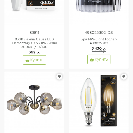
83811
498025302-DS
83811 Лампа Gauss LED
Бра MW-Light Гослар
Elementary GX53 11W 810lm
498025302
3000K 1/10/100
3 430 р.
9 800 р.
369 р.
Купить
Купить