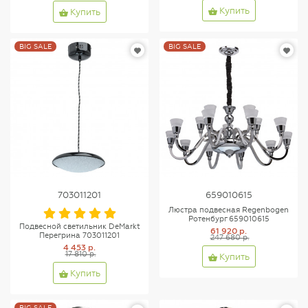
Купить
Купить
BIG SALE
BIG SALE
703011201
659010615
Люстра подвесная Regenbogen
Ротенбург 659010615
Подвесной светильник DeMarkt
61 920 р.
Перегрина 703011201
247 680 р.
4 453 р.
17 810 р.
Купить
Купить
BIG SALE