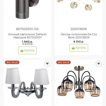
807020501-DS
220013606
Уличный светильник DeMarkt
Люстра потолочная De City
Меркурий 807020501
Вита 220013606
1 940 р.
9 310 р.
5 540 р.
Купить
Купить
BIG SALE
BIG SALE