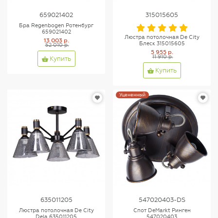
659021402
315015605
Бра Regenbogen Ротенбург
659021402
Люстра потолочная De City
13 003 р.
Блеск 315015605
52 010 р.
5 955 р.
11 910 р.
Купить
Купить
Уцененный
635011205
547020403-DS
Люстра потолочная De City
Спот DeMarkt Ринген
Dela 635011205
547020403