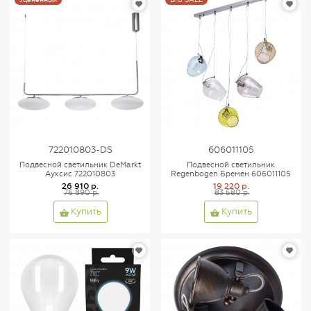
722010803-DS
606011105
Подвесной светильник DeMarkt
Подвесной светильник
Ауксис 722010803
Regenbogen Бремен 606011105
26 910 р.
19 220 р.
76 890 р.
83 580 р.
Купить
Купить