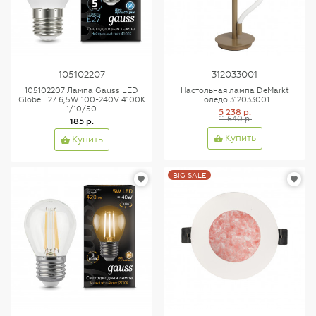
105102207
312033001
105102207 Лампа Gauss LED
Настольная лампа DeMarkt
Globe E27 6,5W 100-240V 4100K
Толедо 312033001
1/10/50
5 238 р.
11 640 р.
185 р.
Купить
Купить
BIG SALE