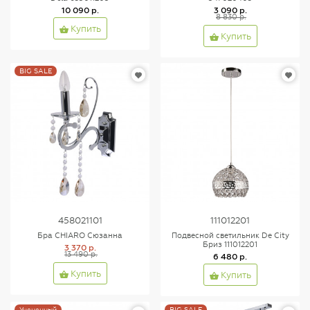
10 090 р.
3 090 р.
8 830 р.
Купить
Купить
BIG SALE
458021101
111012201
Бра CHIARO Сюзанна
Подвесной светильник De City
Бриз 111012201
3 370 р.
13 490 р.
6 480 р.
Купить
Купить
Уцененный
BIG SALE