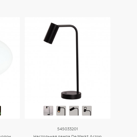
545033201
Арлон
Настольная лампа De Markt Астор