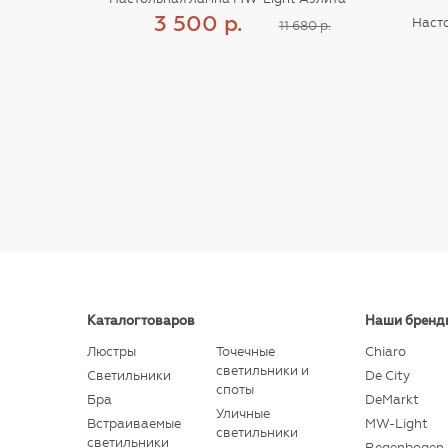
3 500 р.
Наст
11 680 р.
Купить
Каталог товаров
Наши бренд
Люстры
Точечные
Chiaro
светильники и
Светильники
De City
споты
Бра
DeMarkt
Уличные
Встраиваемые
MW-Light
светильники
светильники
Regenbogen