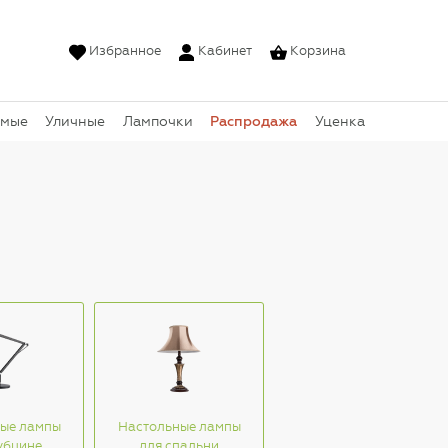
Избранное
Кабинет
Корзина
Распродажа
емые
Уличные
Лампочки
Уценка
ые лампы
Настольные лампы
убцине
для спальни