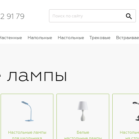
2 91 79
Настенные
Напольные
Настольные
Трековые
Встраива
е лампы
Настольные лампы
Белые
Настольн
для школьника
настольные лампы
на стр