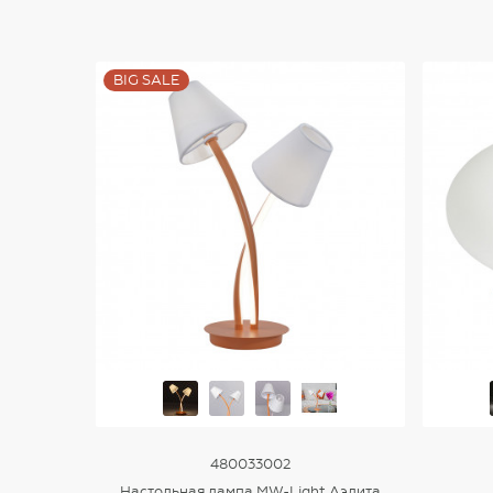
BIG SALE
480033002
Настольная лампа MW-Light Аэлита