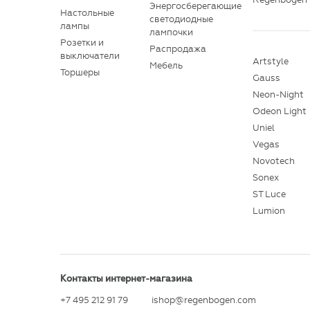
Энергосберегающие
Настольные
светодиодные
лампы
лампочки
Розетки и
Распродажа
выключатели
Artstyle
Мебель
Торшеры
Gauss
Neon-Night
Odeon Light
Uniel
Vegas
Novotech
Sonex
ST Luce
Lumion
Контакты интернет-магазина
+7 495 212 91 79
ishop@regenbogen.com