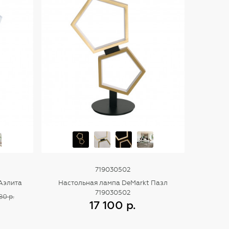
719030502
Аэлита
Настольная лампа DeMarkt Пазл
719030502
80 р.
17 100 р.
Купить