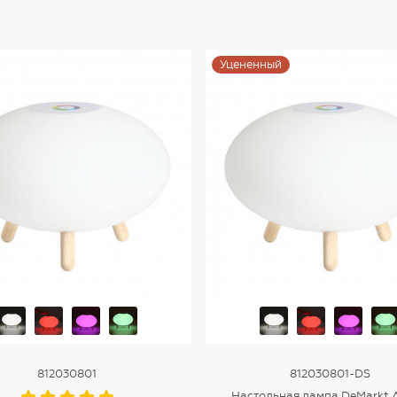
Уцененный
812030801
812030801-DS
Настольная лампа DeMarkt 