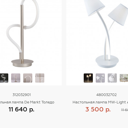
312032901
480032702
льная лампа De Markt Толедо
Настольная лампа MW-Light 
11 640 р.
3 500 р.
11 6
Купить
Купить