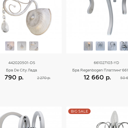
442020501-DS
661027103-YD
Бра De City Лада
Бра Regenbogen Платлинг 66
790 р.
12 660 р.
2 270 р.
50 6
Купить
Купить
BIG SALE