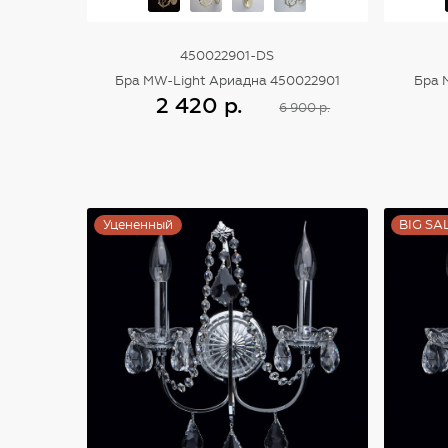
450022901-DS
Бра MW-Light Ариадна 450022901
Бра 
2 420 р.
6 900 р.
Купить
Уцененный
BIG SA