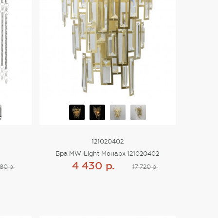
121020402
Бра MW-Light Монарх 121020402
4 430 р.
80 р.
17 720 р.
Купить