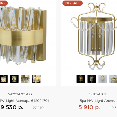
ный
BIG SALE
642024701-DS
373024701
MW-Light Аделард 642024701
Бра MW-Light Адель
9 530 р.
5 910 р.
27 240 р.
19 6
Купить
Купить