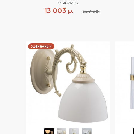
659021402
13 003 р.
52 010 р.
Купить
Уцененный