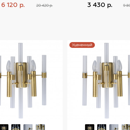
6 120 р.
3 430 р.
20 420 р.
9 8
Купить
Купить
Уцененный