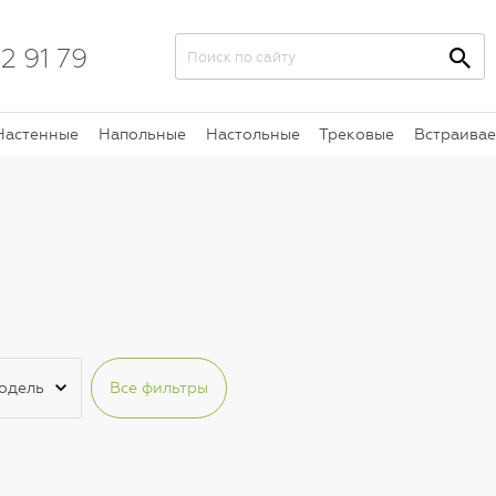
2 91 79
Настенные
Напольные
Настольные
Трековые
Встраива
одель
Все фильтры