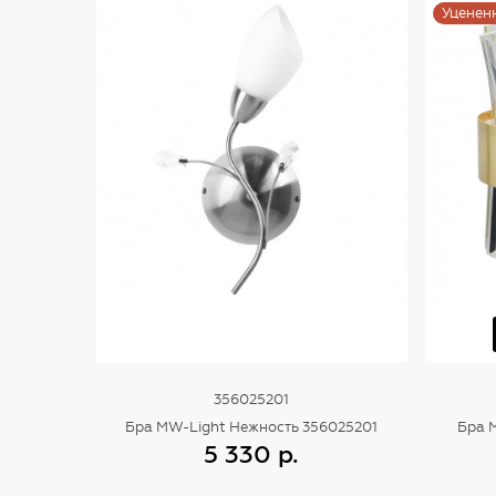
Уценен
356025201
Бра MW-Light Нежность 356025201
Бра 
5 330 р.
Купить