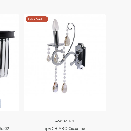
BIG SALE
458021101
25302
Бра CHIARO Сюзанна