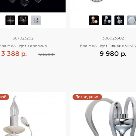
367023202
306023502
Бра MW-Light Каролина
Бра MW-Light Оливия 3060
3 388 р.
9 980 р.
13 550 р.
Купить
Купить
ный
Ликвидация