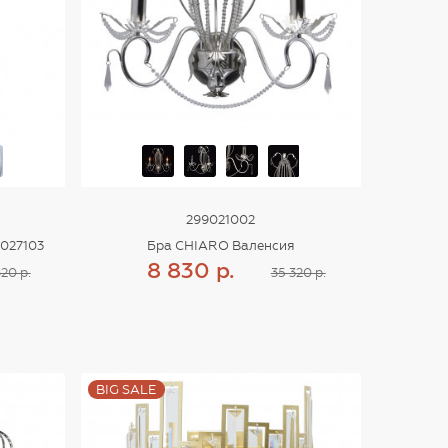
299021002
1027103
Бра CHIARO Валенсия
8 830 р.
20 р.
35 320 р.
Купить
BIG SALE