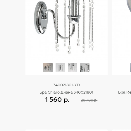
340021801-YD
Бра Chiaro Диана 340021801
Бра Re
1 560 р.
20 780 р.
Купить