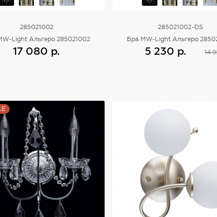
285021002
285021002-DS
MW-Light Альгеро 285021002
Бра MW-Light Альгеро 2850
17 080 р.
5 230 р.
14 9
Купить
Купить
LE