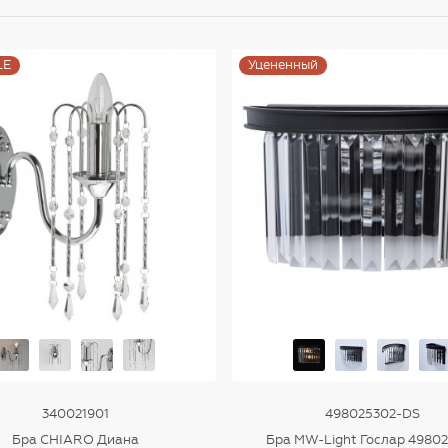
LE
Уцененный
340021901
498025302-DS
Бра CHIARO Диана
Бра MW-Light Гослар 4980