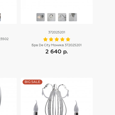
372025201
23502
Бра De City Моника 372025201
2 640 р.
Купить
BIG SALE