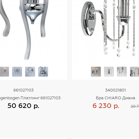
661027103
340021801
genbogen Платлинг 661027103
Бра CHIARO Диана
50 620 р.
6 230 р.
20 7
Купить
Купить