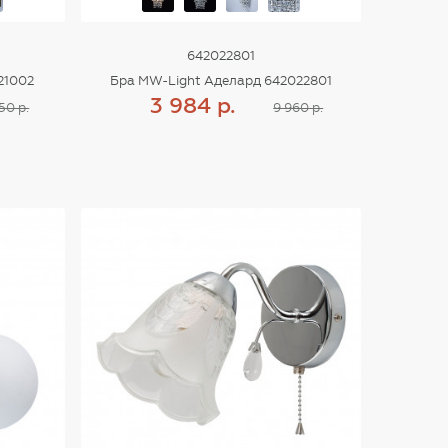
642022801
21002
Бра MW-Light Аделард 642022801
3 984 р.
50 р.
9 960 р.
Купить