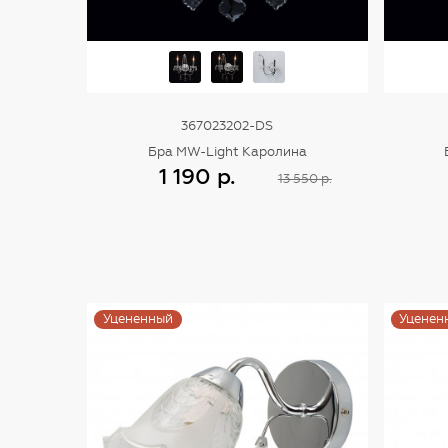
367023202-DS
Бра MW-Light Каролина
1 190 р.
13 550 р.
Купить
Уцененный
Уценен