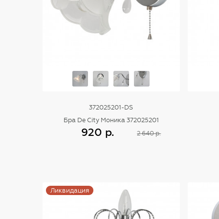
372025201-DS
Бра De City Моника 372025201
920 р.
2 640 р.
Купить
Ликвидация