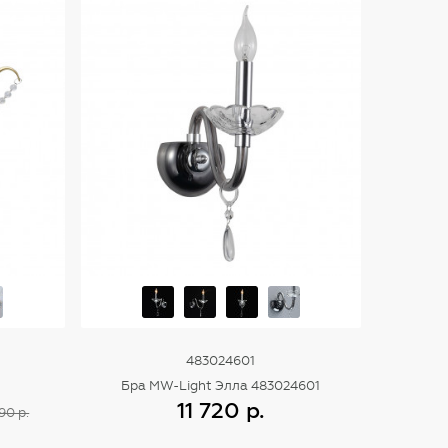
483024601
Бра MW-Light Элла 483024601
11 720 р.
90 р.
Купить