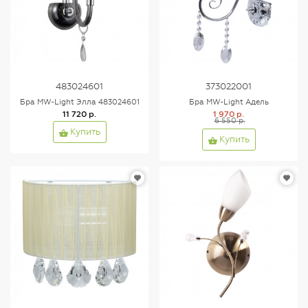
483024601
373022001
Бра MW-Light Элла 483024601
Бра MW-Light Адель
11 720 р.
1 970 р.
6 550 р.
Купить
Купить