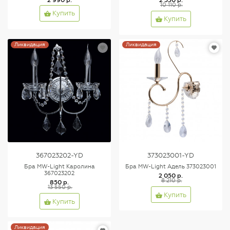
10 110 р.
Купить
Купить
Ликвидация
Ликвидация
367023202-YD
373023001-YD
Бра MW-Light Каролина
Бра MW-Light Адель 373023001
367023202
2 050 р.
8 210 р.
850 р.
13 550 р.
Купить
Купить
Ликвидация