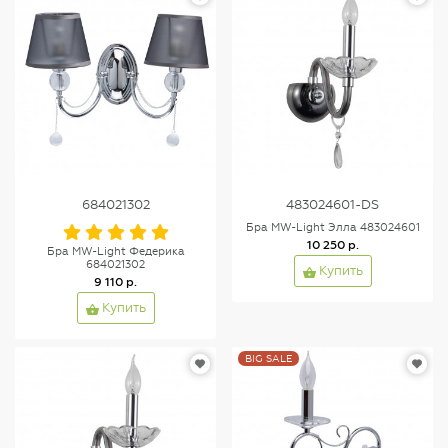
684021302
483024601-DS
Бра MW-Light Элла 483024601
10 250 р.
Бра MW-Light Федерика
684021302
Купить
9 110 р.
Купить
BIG SALE