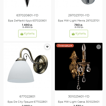
637020801-YD
297023701-YD
Бра DeMarkt Круз 637020801
Бра MW-Light Мечта 297023701
1 490 р.
780 р.
5 960 р.
3 110 р.
Купить
Купить
Ликвидация
677022801
301023401-YD
Бра De City Грация 677022801
Бра MW-Light Свеча 301023401
2 990 р.
2 530 р.