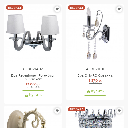
BIG SALE
BIG SALE
659021402
458021101
Бра Regenbogen Ротенбург
Бра CHIARO Сюзанна
659021402
3 370 р.
13 490 р.
13 003 р.
52 010 р.
Купить
Купить
BIG SALE