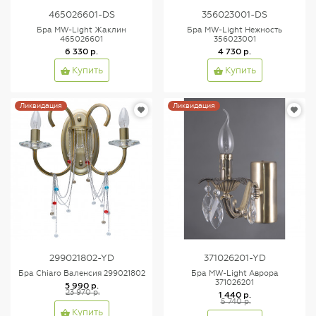
465026601-DS
356023001-DS
Бра MW-Light Жаклин
Бра MW-Light Нежность
465026601
356023001
6 330 р.
4 730 р.
Купить
Купить
Ликвидация
Ликвидация
299021802-YD
371026201-YD
Бра Chiaro Валенсия 299021802
Бра MW-Light Аврора
371026201
5 990 р.
23 970 р.
1 440 р.
5 740 р.
Купить