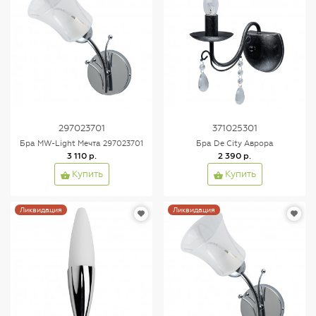
297023701
371025301
Бра MW-Light Мечта 297023701
Бра De City Аврора
3 110 р.
2 390 р.
Купить
Купить
Ликвидация
Ликвидация