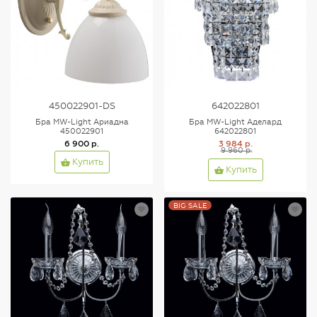
450022901-DS
642022801
Бра MW-Light Ариадна
Бра MW-Light Аделард
450022901
642022801
6 900 р.
3 984 р.
9 960 р.
Купить
Купить
BIG SALE