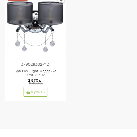
379029302-YD
Бра MW-Light Федерика
379029302
2 870 р.
11 460 р.
Купить