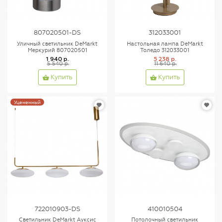
807020501-DS
312033001
Уличный светильник DeMarkt
Настольная лампа DeMarkt
Меркурий 807020501
Толедо 312033001
1 940 р.
5 238 р.
5 540 р.
11 640 р.
Купить
Купить
Уцененный
722010903-DS
410010504
Светильник DeMarkt Ауксис
Потолочный светильник