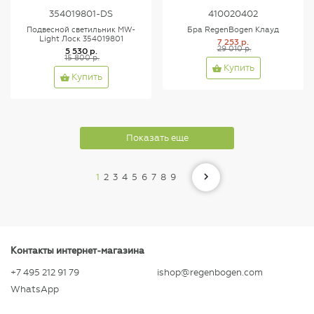
354019801-DS
410020402
Подвесной светильник MW-
Бра RegenBogen Клауд
Light Лоск 354019801
7 253 р.
29 010 р.
5 530 р.
15 800 р.
Купить
Купить
Показать еще
1
2
3
4
5
6
7
8
9
Контакты интернет-магазина
+7 495 212 91 79
ishop@regenbogen.com
WhatsApp