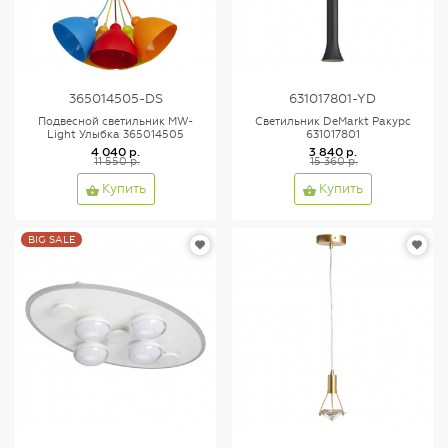
365014505-DS
631017801-YD
Подвесной светильник MW-
Светильник DeMarkt Ракурс
Light Улыбка 365014505
631017801
4 040 р.
3 840 р.
11 550 р.
15 360 р.
Купить
Купить
BIG SALE