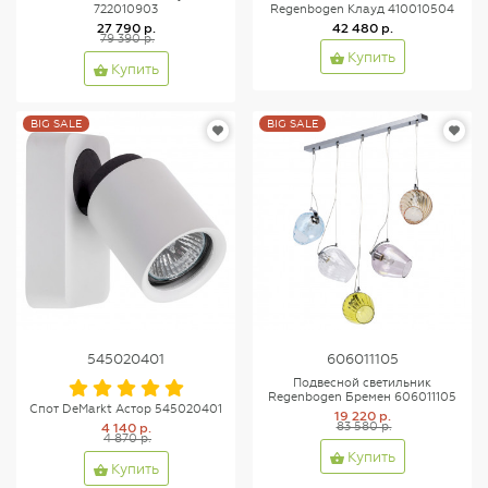
722010903
Regenbogen Клауд 410010504
27 790 р.
42 480 р.
79 390 р.
Купить
Купить
BIG SALE
BIG SALE
545020401
606011105
Подвесной светильник
Regenbogen Бремен 606011105
Спот DeMarkt Астор 545020401
19 220 р.
4 140 р.
83 580 р.
4 870 р.
Купить
Купить