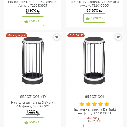
Подвесной светильник DeMarkt
Подвесной светильник DeMarkt
Ауксис 722010803
Ауксис 722010803
21 970 р.
87 870 р.
87 870 р.
Купить
Купить
Ликвидация
BIG SALE
655031001-YD
655031001
Настольная лампа DeMarkt
Айсфельд 655031001
Настольная лампа DeMarkt
1 220 р.
Айсфельд 655031001
13 960 р.
4 890 р.
13 960 р.
Купить