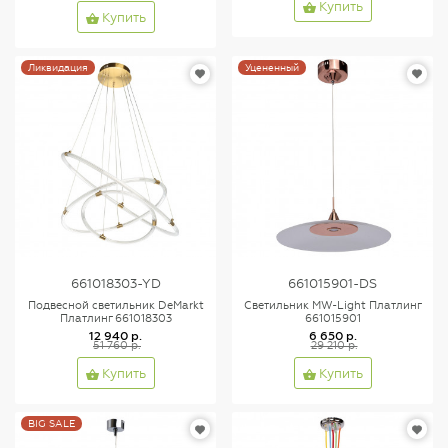
Купить
Купить
Ликвидация
Уцененный
661018303-YD
661015901-DS
Подвесной светильник DeMarkt
Светильник MW-Light Платлинг
Платлинг 661018303
661015901
12 940 р.
6 650 р.
51 760 р.
29 210 р.
Купить
Купить
BIG SALE