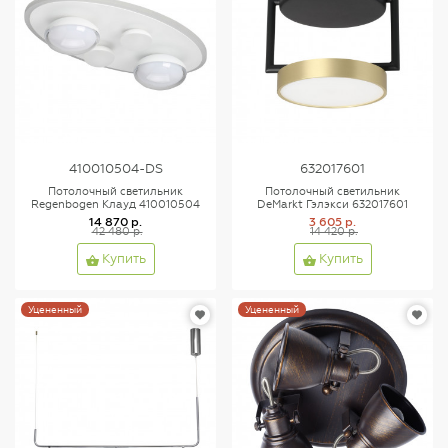
410010504-DS
632017601
Потолочный светильник
Потолочный светильник
Regenbogen Клауд 410010504
DeMarkt Гэлэкси 632017601
14 870 р.
3 605 р.
42 480 р.
14 420 р.
Купить
Купить
Уцененный
Уцененный