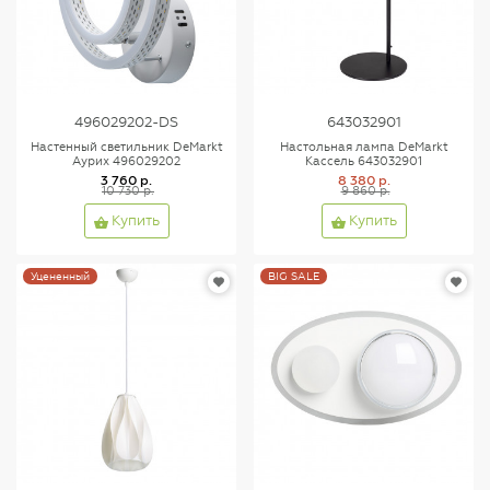
496029202-DS
643032901
Настенный светильник DeMarkt
Настольная лампа DeMarkt
Аурих 496029202
Кассель 643032901
3 760 р.
8 380 р.
10 730 р.
9 860 р.
Купить
Купить
Уцененный
BIG SALE