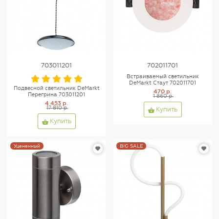
703011201
702011701
Встраиваемый светильник
DeMarkt Стаут 702011701
Подвесной светильник DeMarkt
470 р.
Перегрина 703011201
1 860 р.
4 453 р.
17 810 р.
Купить
Купить
Уцененный
BIG SALE