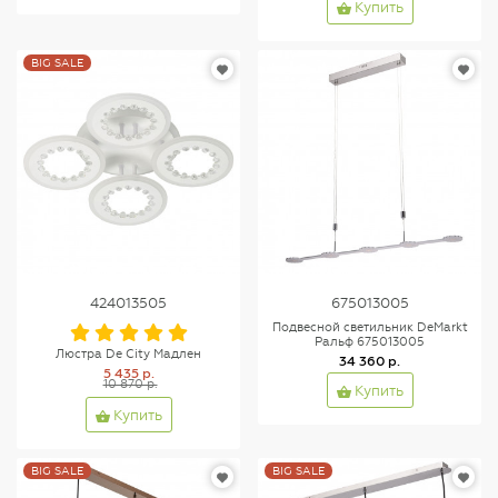
Купить
BIG SALE
424013505
675013005
Подвесной светильник DeMarkt
Ральф 675013005
Люстра De City Мадлен
34 360 р.
5 435 р.
10 870 р.
Купить
Купить
BIG SALE
BIG SALE