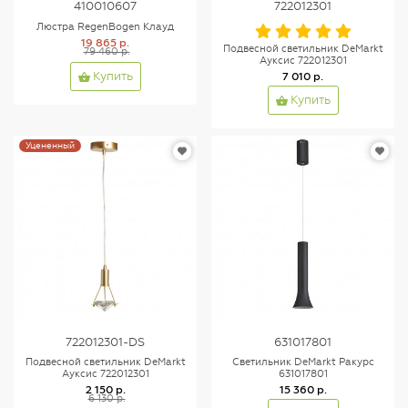
410010607
722012301
Люстра RegenBogen Клауд
19 865 р.
Подвесной светильник DeMarkt
79 460 р.
Ауксис 722012301
7 010 р.
Купить
Купить
Уцененный
722012301-DS
631017801
Подвесной светильник DeMarkt
Светильник DeMarkt Ракурс
Ауксис 722012301
631017801
2 150 р.
15 360 р.
6 130 р.