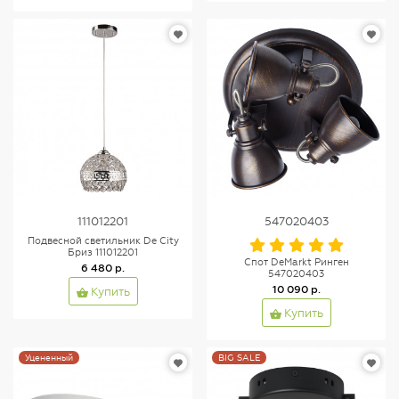
111012201
547020403
Подвесной светильник De City
Бриз 111012201
Спот DeMarkt Ринген
6 480 р.
547020403
10 090 р.
Купить
Купить
Уцененный
BIG SALE