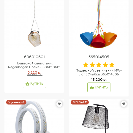
606010601
365014505
Подвесной светильник
Regenbogen Бремен 606010601
Подвесной светильник MW-
5 220 р.
Light Улыбка 365014505
20 890 р.
13 200 р.
Купить
Купить
Уцененный
BIG SALE