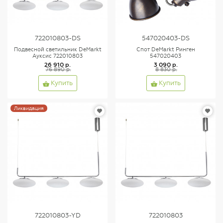
722010803-DS
547020403-DS
Подвесной светильник DeMarkt
Спот DeMarkt Ринген
Ауксис 722010803
547020403
26 910 р.
3 090 р.
76 890 р.
8 830 р.
Купить
Купить
Ликвидация
722010803-YD
722010803