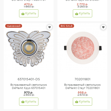
470 р.
2 770 р.
1 860 р.
3 260 р.
Купить
Купить
Уцененный
BIG SALE
637015401-DS
702011801
Встраиваемый светильник
Встраиваемый светильник
DeMarkt Круз 637015401
DeMarkt Стаут 702011801
970 р.
668 р.
2 850 р.
2 670 р.
Купить
Купить