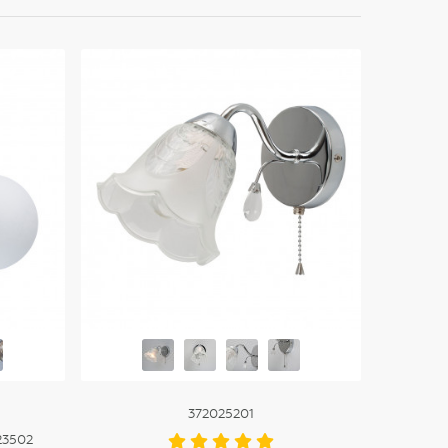
372025201
23502