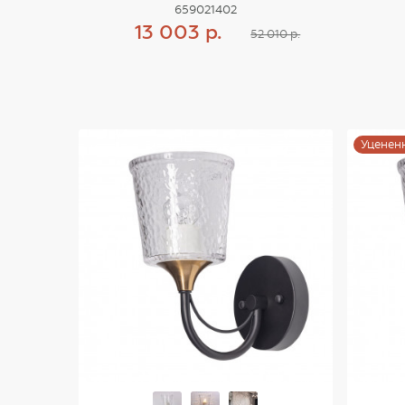
659021402
13 003 р.
52 010 р.
Купить
Уценен