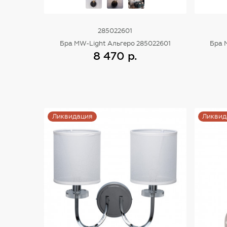
285022601
Бра MW-Light Альгеро 285022601
Бра 
8 470 р.
Купить
Ликвидация
Ликвид