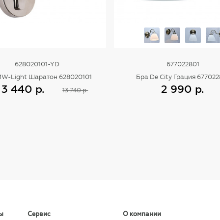
628020101-YD
677022801
MW-Light Шаратон 628020101
Бра De City Грация 677022
3 440 р.
2 990 р.
13 740 р.
Купить
Купить
ы
Сервис
О компании