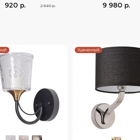
920 р.
9 980 р.
2 640 р.
Купить
Купить
ный
Уцененный