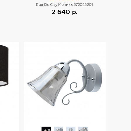
Бра De City Моника 372025201
2 640 р.
Купить