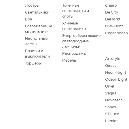
Люстры
Точечные
Chiaro
светильники и
Светильники
De City
споты
Бра
DeMarkt
Уличные
Встраиваемые
MW-Light
светильники
светильники
Regenbogen
Энергосберегающие
Настольные
светодиодные
лампы
лампочки
Розетки и
Распродажа
выключатели
Artstyle
Мебель
Торшеры
Gauss
Neon-Night
Odeon Light
Uniel
Vegas
Novotech
Sonex
ST Luce
Lumion