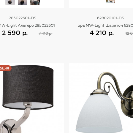
285022601-DS
628020101-DS
MW-Light Альгеро 285022601
Бра MW-Light Шаратон 6280
2 590 р.
4 210 р.
7 410 р.
12 0
Купить
Купить
ация