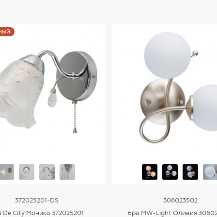
ный
372025201-DS
306023502
 De City Моника 372025201
Бра MW-Light Оливия 3060