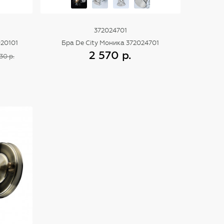
372024701
20101
Бра De City Моника 372024701
2 570 р.
30 р.
Купить