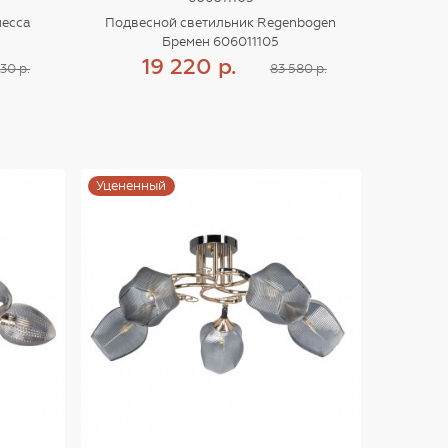
несса
Подвесной светильник Regenbogen
Бремен 606011105
19 220 р.
30 р.
83 580 р.
Купить
Уцененный