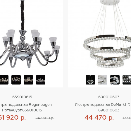
659010615
690010603
тра подвесная Regenbogen
Люстра подвесная DeMarkt Г
Ротенбург 659010615
690010603
61 920 р.
44 470 р.
247 680 р.
177 
Купить
Купить