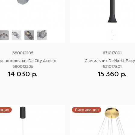
680012205
631017801
а потолочная De City Акцент
Светильник DeMarkt Рак
680012205
631017801
14 030 р.
15 360 р.
Купить
Купить
ация
Ликвидация