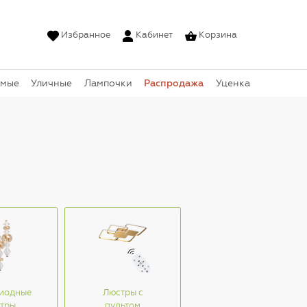
Избранное
Кабинет
Корзина
Распродажа
емые
Уличные
Лампочки
Уценка
иодные
Люстры с
тры
пультом