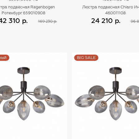
тра подвесная Regenbogen
Люстра подвесная Chiaro И
Ротенбург 659010908
460011108
42 310 р.
24 210 р.
169 230 р.
96 8
Купить
Купить
ный
BIG SALE