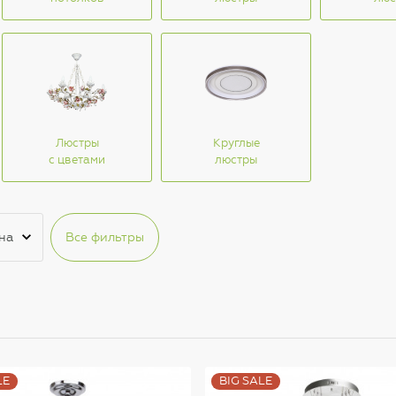
Люстры
Круглые
с цветами
люстры
на
Все фильтры
LE
BIG SALE