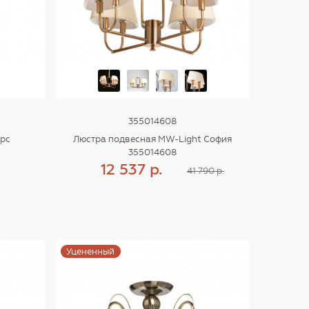
355014608
урс
Люстра подвесная MW-Light София
355014608
12 537 р.
41 790 р.
Купить
Уцененный