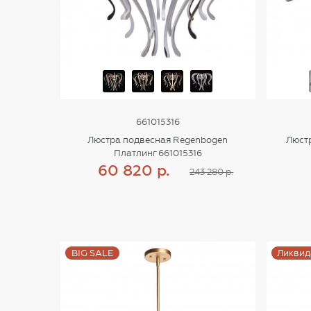
661015316
Люстра подвесная Regenbogen
Люстр
Платлинг 661015316
60 820 р.
243 280 р.
Купить
BIG SALE
Ликвид