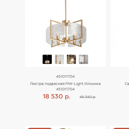
451011704
Люстра подвесная MW-Light Илоника
Св
451011704
18 530 р.
46 340 р.
Купить