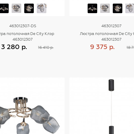
463012307-DS
463012307
ра потолочная De City Клэр
Люстра потолочная De City
463012307
463012307
3 280 р.
9 375 р.
16 410 р.
18 7
Купить
Купить