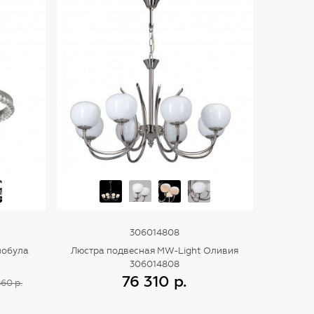
306014808
лобула
Люстра подвесная MW-Light Оливия
306014808
76 310 р.
860 р.
Купить