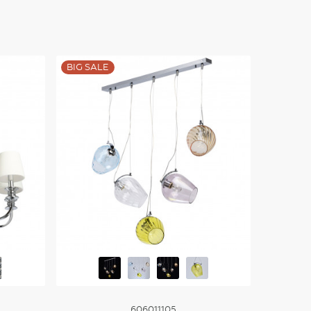
BIG SALE
606011105