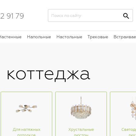
2 91 79
Настенные
Напольные
Настольные
Трековые
Встраива
 коттеджа
Для натяжных
Хрустальные
Светод
потолков
люстры
люс