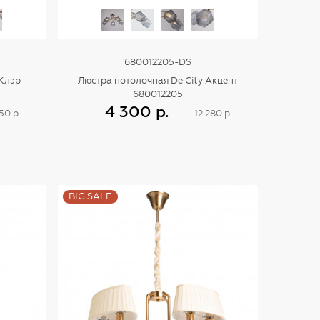
680012205-DS
 Клэр
Люстра потолочная De City Акцент
680012205
4 300 р.
50 р.
12 280 р.
Купить
BIG SALE