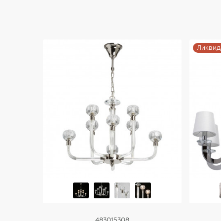
Купить
Ликвид
483015308