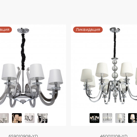
ация
Ликвидация
659010908-YD
460011108-YD