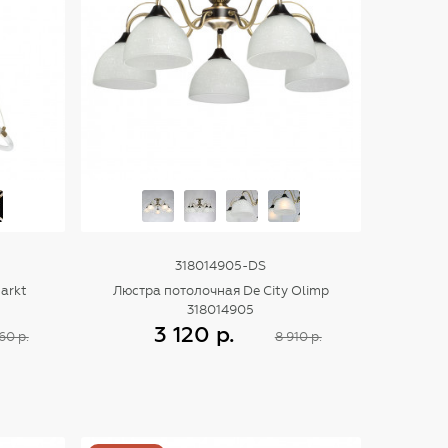
318014905-DS
arkt
Люстра потолочная De City Olimp
318014905
3 120 р.
60 р.
8 910 р.
Купить