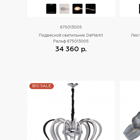
675013005
Подвесной светильник DeMarkt
Люст
Ральф 675013005
34 360 р.
Купить
BIG SALE