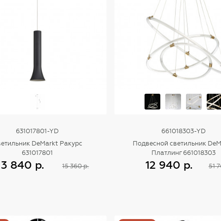
631017801-YD
661018303-YD
етильник DeMarkt Ракурс
Подвесной светильник DeM
631017801
Платлинг 661018303
3 840 р.
12 940 р.
15 360 р.
51 7
Купить
Купить