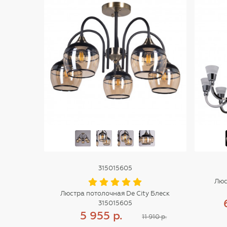
315015605
Люс
Люстра потолочная De City Блеск
315015605
5 955 р.
11 910 р.