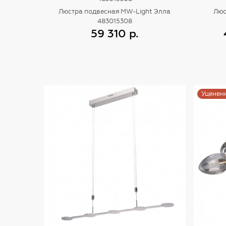
Люстра подвесная MW-Light Элла
Люс
483015308
59 310 р.
Купить
Уценен