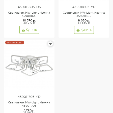
459011805-DS
459011805-YD
Светильник MW-Light Ивонна
Светильник MW-Light Ивонна
459011805
459011805
10 570 р.
8 630 р.
30 210 р.
34 530 р.
Купить
Купить
Ликвидация
459011705-YD
Светильник MW-Light Ивонна
459011705
5 770 р.
23 060 р.