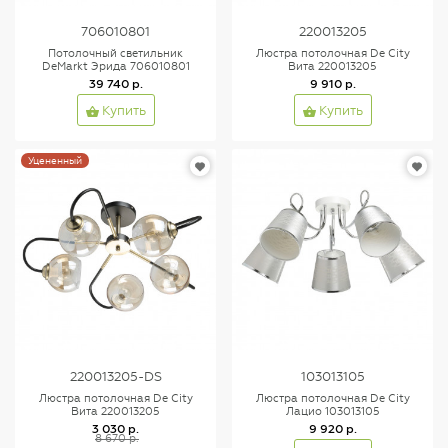
706010801
220013205
Потолочный светильник
Люстра потолочная De City
DeMarkt Эрида 706010801
Вита 220013205
39 740 р.
9 910 р.
Купить
Купить
Уцененный
220013205-DS
103013105
Люстра потолочная De City
Люстра потолочная De City
Вита 220013205
Лацио 103013105
3 030 р.
9 920 р.
8 670 р.