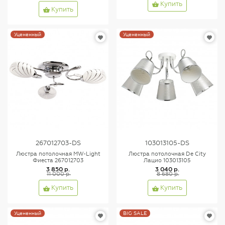
Купить
Купить
Уцененный
Уцененный
267012703-DS
103013105-DS
Люстра потолочная MW-Light
Люстра потолочная De City
Фиеста 267012703
Лацио 103013105
3 850 р.
3 040 р.
11 000 р.
8 680 р.
Купить
Купить
Уцененный
BIG SALE