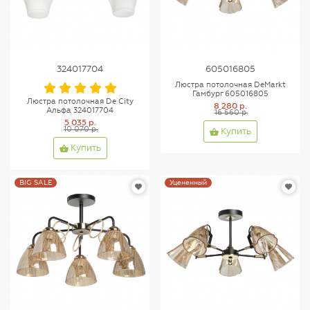
324017704
605016805
Люстра потолочная DeMarkt
Гамбург 605016805
Люстра потолочная De City
8 280 р.
Альфа 324017704
16 560 р.
5 035 р.
10 070 р.
Купить
Купить
BIG SALE
Уцененный