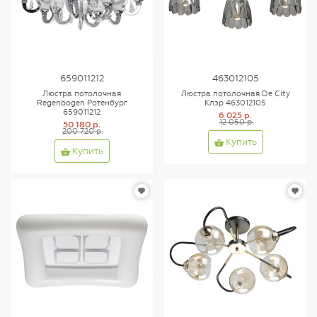
659011212
463012105
Люстра потолочная
Люстра потолочная De City
Regenbogen Ротенбург
Клэр 463012105
659011212
6 025 р.
12 050 р.
50 180 р.
200 720 р.
Купить
Купить