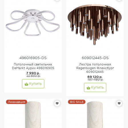
496016905-DS
609012445-DS
Потолочный светильник
Люстра потолочная
DeMarkt Аурих 496016905
Regenbogen Фленсбург
609012445
7 990 р.
22 830 р.
69 120 р.
197 480 р.
Купить
Купить
Ликвидация
BIG SALE