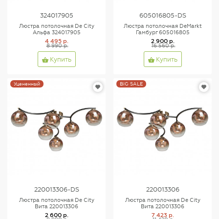
324017905
605016805-DS
Люстра потолочная De City
Люстра потолочная DeMarkt
Альфа 324017905
Гамбург 605016805
4 495 р.
2 900 р.
8 990 р.
16 560 р.
Купить
Купить
Уцененный
BIG SALE
220013306-DS
220013306
Люстра потолочная De City
Люстра потолочная De City
Вита 220013306
Вита 220013306
2 600 р.
7 423 р.