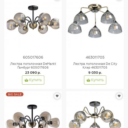
605017606
463011705
Люстра потолочная DeMarkt
Люстра потолочная De City
Гамбург 605017606
Клэр 463011705
23 090 р.
9 030 р.
Купить
Купить
BIG SALE