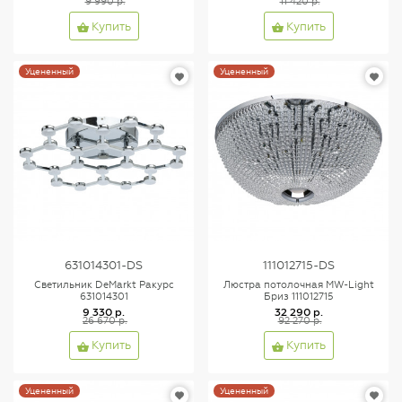
9 990 р.
11 420 р.
Купить
Купить
Уцененный
Уцененный
631014301-DS
111012715-DS
Светильник DeMarkt Ракурс
Люстра потолочная MW-Light
631014301
Бриз 111012715
9 330 р.
32 290 р.
26 670 р.
92 270 р.
Купить
Купить
Уцененный
Уцененный