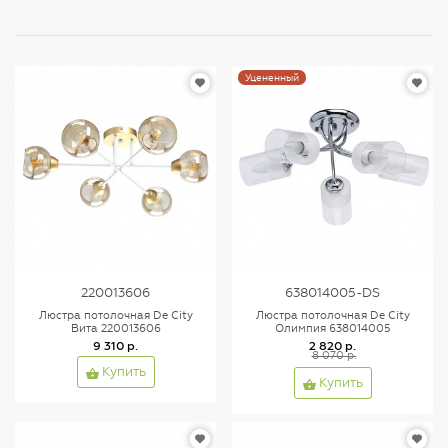
Уцененный
220013606
638014005-DS
Люстра потолочная De City
Люстра потолочная De City
Вита 220013606
Олимпия 638014005
9 310 р.
2 820 р.
8 070 р.
Купить
Купить