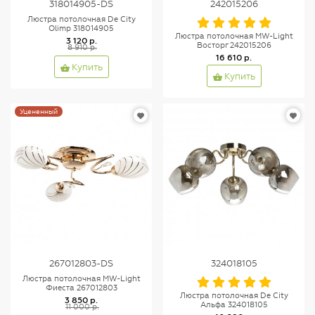
318014905-DS
242015206
Люстра потолочная De City
Olimp 318014905
Люстра потолочная MW-Light
3 120 р.
Восторг 242015206
8 910 р.
16 610 р.
Купить
Купить
Уцененный
267012803-DS
324018105
Люстра потолочная MW-Light
Фиеста 267012803
Люстра потолочная De City
3 850 р.
Альфа 324018105
11 000 р.