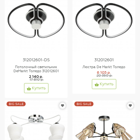
312012601-DS
312012601
Потолочный светильник
Люстра De Markt Толедо
DeMarkt Толедо 312012601
6 105 р.
20 350 р.
2 140 р.
17 810 р.
Купить
Купить
BIG SALE
BIG SALE