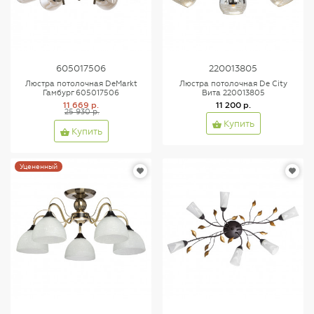
605017506
220013805
Люстра потолочная DeMarkt
Люстра потолочная De City
Гамбург 605017506
Вита 220013805
11 669 р.
11 200 р.
25 930 р.
Купить
Купить
Уцененный