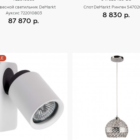
весной светильник DeMarkt
Спот DeMarkt Ринген 5470
8 830 р.
Ауксис 722010803
87 870 р.
Купить
Купить
LE