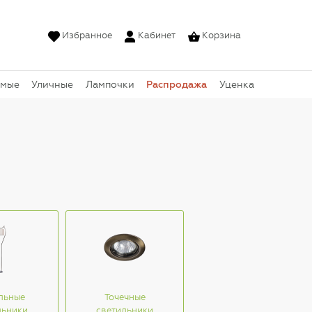
Избранное
Кабинет
Корзина
Распродажа
емые
Уличные
Лампочки
Уценка
льные
Точечные
льники
светильники