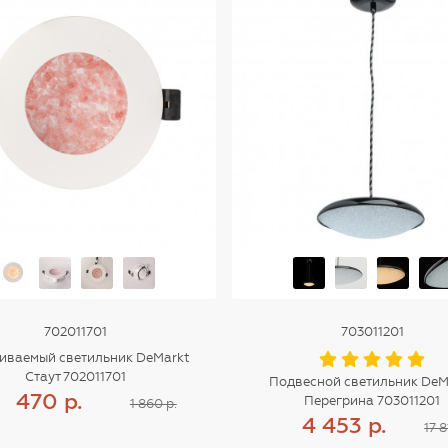
702011701
703011201
иваемый светильник DeMarkt
Стаут 702011701
Подвесной светильник DeM
470 р.
Перегрина 703011201
1 860 р.
4 453 р.
17 8
Купить