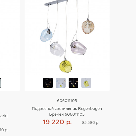
606011105
Подвесной светильник Regenbogen
Бремен 606011105
arkt
19 220 р.
83 580 р.
10 р.
Купить