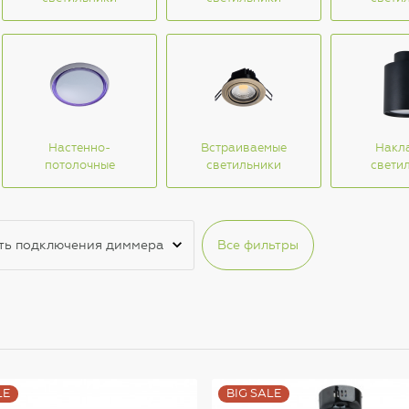
Настенно-
Встраиваемые
Накл
потолочные
светильники
свети
ть подключения диммера
Все фильтры
LE
BIG SALE