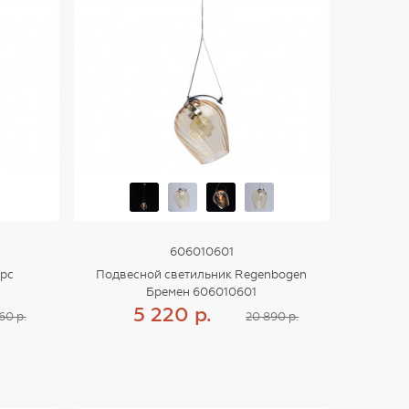
606010601
урс
Подвесной светильник Regenbogen
Бремен 606010601
5 220 р.
60 р.
20 890 р.
Купить