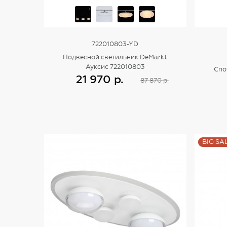
722010803-YD
Подвесной светильник DeMarkt
Ауксис 722010803
Спо
21 970 р.
87 870 р.
Купить
BIG SA