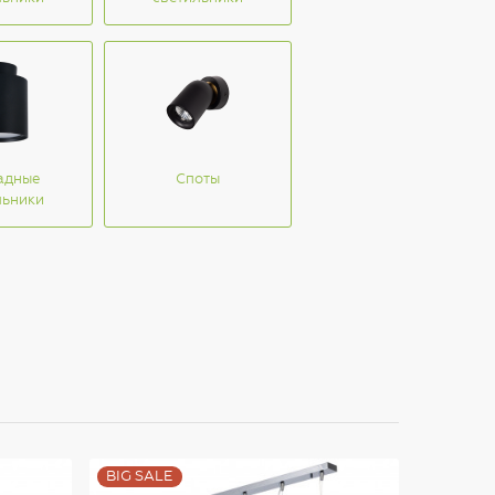
адные
Споты
льники
BIG SALE