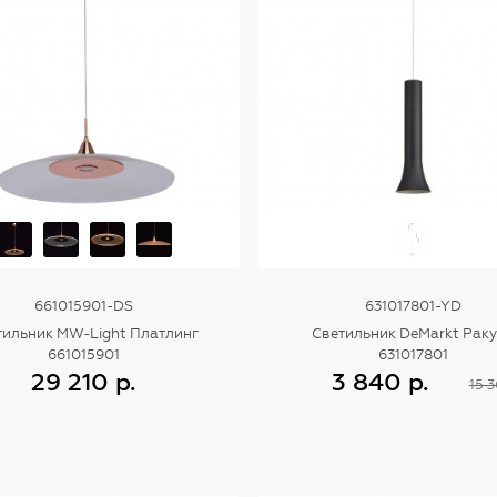
661015901-DS
631017801-YD
тильник MW-Light Платлинг
Светильник DeMarkt Рак
661015901
631017801
29 210 р.
3 840 р.
15 3
Купить
Купить