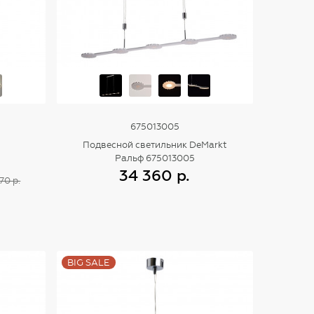
675013005
Подвесной светильник DeMarkt
Ральф 675013005
34 360 р.
70 р.
Купить
BIG SALE