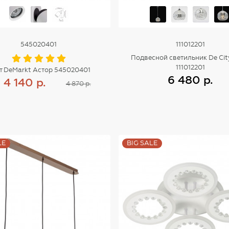
545020401
111012201
Подвесной светильник De Cit
111012201
т DeMarkt Астор 545020401
6 480 р.
4 140 р.
4 870 р.
Купить
Купить
LE
BIG SALE