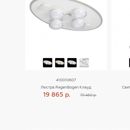
410010607
Люстра RegenBogen Клауд
Све
19 865 р.
79 460 р.
Купить