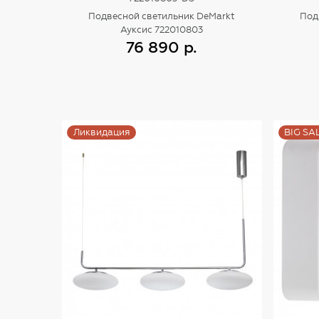
Подвесной светильник DeMarkt
Под
Ауксис 722010803
76 890 р.
Купить
Ликвидация
BIG SA