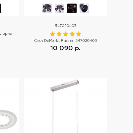
547020403
y Бриз
Спот DeMarkt Ринген 547020403
10 090 р.
Купить