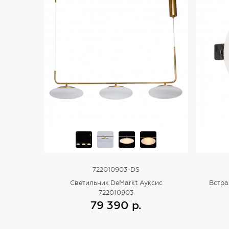
722010903-DS
Светильник DeMarkt Ауксис
Встра
722010903
79 390 р.
Купить