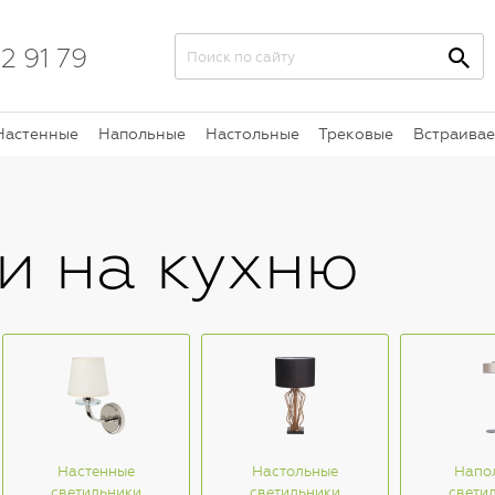
2 91 79
Настенные
Напольные
Настольные
Трековые
Встраива
и на кухню
Настенные
Настольные
Напо
светильники
светильники
свети