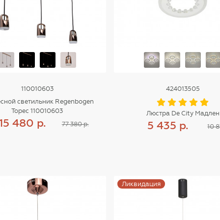
110010603
424013505
сной светильник Regenbogen
Торес 110010603
Люстра De City Мадлен
15 480 р.
5 435 р.
77 380 р.
10 8
Купить
Купить
Ликвидация