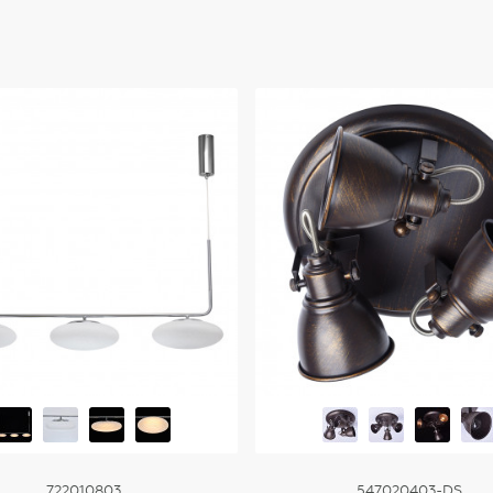
Купить
722010803
547020403-DS