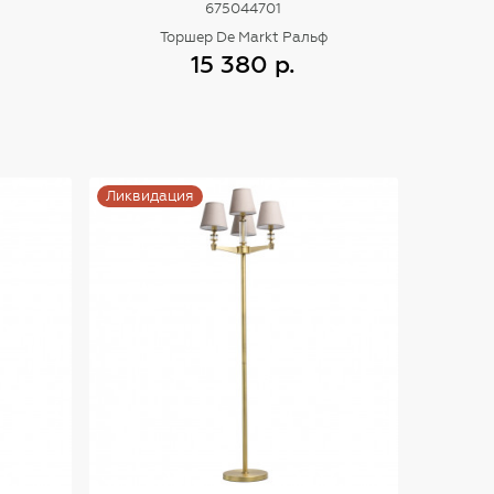
675044701
Торшер De Markt Ральф
15 380 р.
Купить
Ликвидация