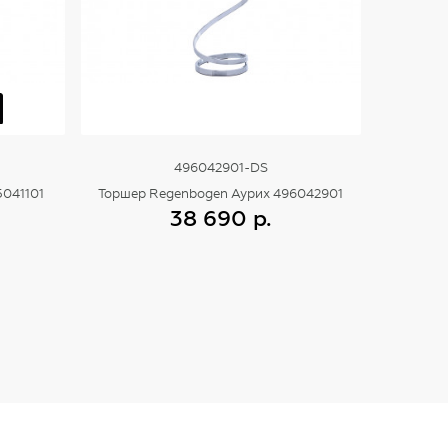
496042901-DS
5041101
Торшер Regenbogen Аурих 496042901
38 690 р.
Купить