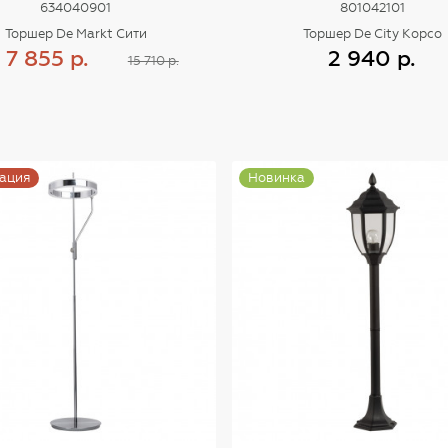
634040901
801042101
Торшер De Markt Сити
Торшер De City Корсо
7 855 р.
2 940 р.
15 710 р.
Купить
Купить
ация
Новинка