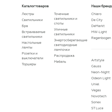
Каталог товаров
Наши бренд
Люстры
Точечные
Chiaro
светильники и
Светильники
De City
споты
Бра
DeMarkt
Уличные
Встраиваемые
MW-Light
светильники
светильники
Regenbogen
Энергосберегающие
Настольные
светодиодные
лампы
лампочки
Розетки и
Распродажа
выключатели
Artstyle
Мебель
Торшеры
Gauss
Neon-Night
Odeon Light
Uniel
Vegas
Novotech
Sonex
ST Luce