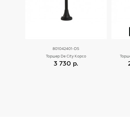
801042401-DS
Торшер De City Корсо
Торш
3 730 р.
Купить