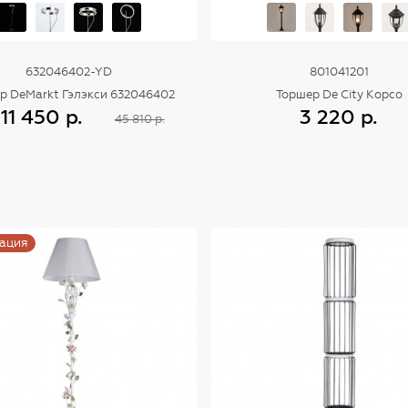
632046402-YD
801041201
р DeMarkt Гэлэкси 632046402
Торшер De City Корсо
11 450 р.
3 220 р.
45 810 р.
Купить
Купить
ация