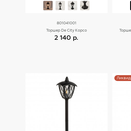
801041001
Торшер De City Корсо
Торше
2 140 р.
Купить
Ликвид