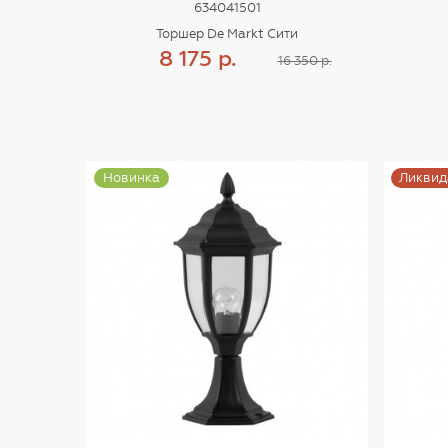
634041501
Торшер De Markt Сити
8 175 р.
16 350 р.
Купить
Новинка
Ликвид