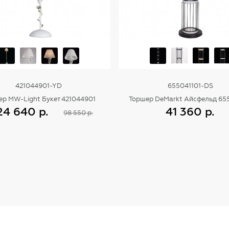
421044901-YD
655041101-DS
ер MW-Light Букет 421044901
Торшер DeMarkt Айсфельд 65
24 640 р.
41 360 р.
98 550 р.
Купить
Купить