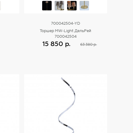
700042504-YD
Торшер MW-Light ДельРей
700042504
15 850 р.
63 380 р.
Купить