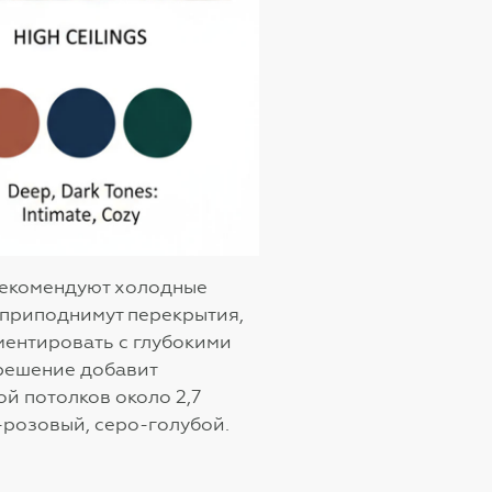
рекомендуют холодные
 приподнимут перекрытия,
ментировать с глубокими
 решение добавит
й потолков около 2,7
-розовый, серо-голубой.