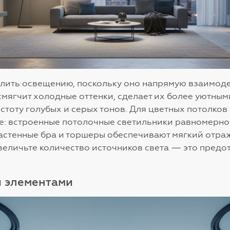
лить освещению, поскольку оно напрямую взаимодей
смягчит холодные оттенки, сделает их более уютными
истоту голубых и серых тонов. Для цветных потолко
: встроенные потолочные светильники равномерно 
настенные бра и торшеры обеспечивают мягкий отраж
величьте количество источников света — это предо
и элементами