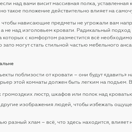
 если над вами висит массивная полка, уставленная
, но такое положение действительно влияет на самоч
, чтобы нависающие предметы не угрожали вам напр
 а не над изголовьем кровати. Радикальный подход –
а которых с комфортом разместится всё необходимо
 зато могут стать стильной частью мебельного анса
пальне
екты поблизости от кровати – они будут «давить» на
рьер этой комнаты должен быть легким на подъем. Во
 громоздких люстр, шкафов или полок над кроватью
 другие изображения людей, чтобы избежать ощуще
ью разный хлам – всё, что здесь находится, влияет 