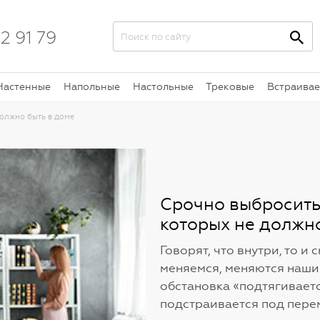
2 91 79
Настенные
Напольные
Настольные
Трековые
Встраива
должно быть в доме
Срочно выбросить:
которых не должно
Говорят, что внутри, то и
меняемся, меняются наши
обстановка «подтягиваетс
подстраивается под пере