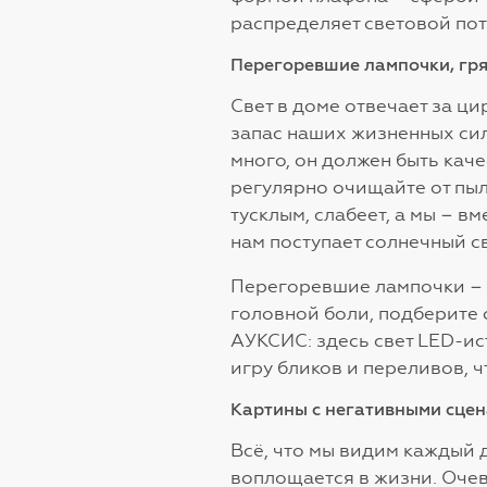
распределяет световой пот
Перегоревшие лампочки, гр
Свет в доме отвечает за ци
запас наших жизненных сил
много, он должен быть каче
регулярно очищайте от пыл
тусклым, слабеет, а мы – в
нам поступает солнечный св
Перегоревшие лампочки – е
головной боли, подберите 
АУКСИС: здесь свет LED-ис
игру бликов и переливов, 
Картины с негативными сце
Всё, что мы видим каждый 
воплощается в жизни. Оче