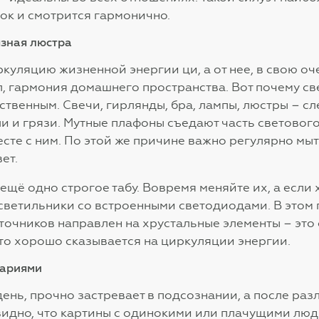
ок и смотрится гармонично.
язная люстра
ркуляцию жизненной энергии ци, а от нее, в свою о
, гармония домашнего пространства. Вот почему св
ственным. Свечи, гирлянды, бра, лампы, люстры – сл
и и грязи. Мутные плафоны съедают часть светового
месте с ним. По этой же причине важно регулярно мыт
ет.
щё одно строгое табу. Вовремя меняйте их, а если 
светильники со встроенными светодиодами. В этом 
точников направлен на хрустальные элементы – эт
что хорошо сказывается на циркуляции энергии.
нариями
день, прочно застревает в подсознании, а после ра
видно, что картины с одинокими или плачущими лю