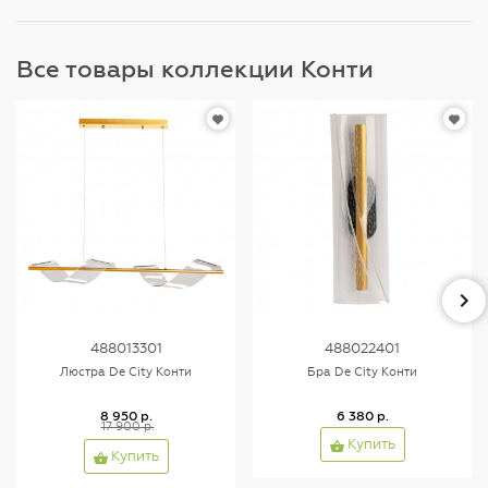
Все товары коллекции Конти
488013301
488022401
Люстра De City Конти
Бра De City Конти
8 950 р.
6 380 р.
17 900 р.
Купить
Купить