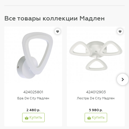
Все товары коллекции Мадлен
424025801
424012903
Бра De City Мадлен
Люстра De City Мадлен
2 480 р.
5 980 р.
Купить
Купить