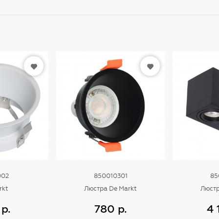
002
850010301
85
rkt
Люстра De Markt
Люстр
р.
780 р.
4 