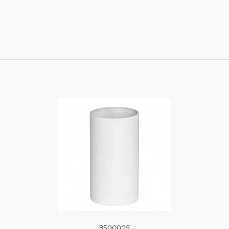
ить
Купить
8500005