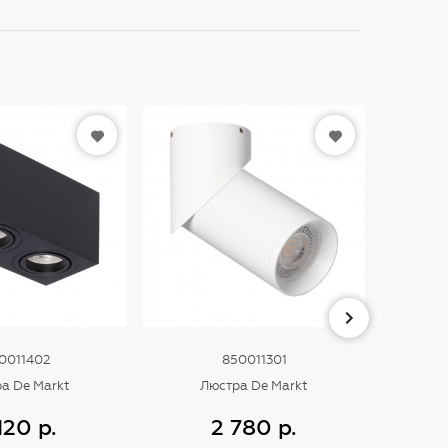
0011402
850011301
а De Markt
Люстра De Markt
Л
120 р.
2 780 р.