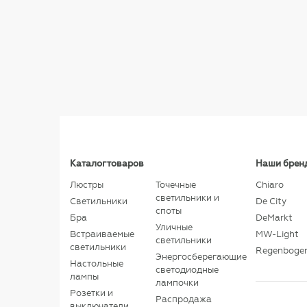
Каталог товаров
Наши брен
Люстры
Точечные
Chiaro
светильники и
Светильники
De City
споты
Бра
DeMarkt
Уличные
Встраиваемые
MW-Light
светильники
светильники
Regenboge
Энергосберегающие
Настольные
светодиодные
лампы
лампочки
Розетки и
Распродажа
выключатели