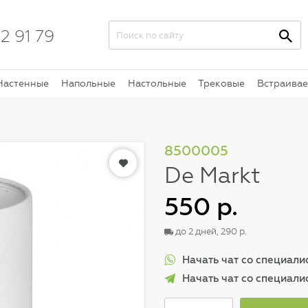
2 91 79
Настенные
Напольные
Настольные
Трековые
Встраива
8500005
De Markt
550 р.
до 2 дней, 290 р.
Начать чат со специал
Начать чат со специали