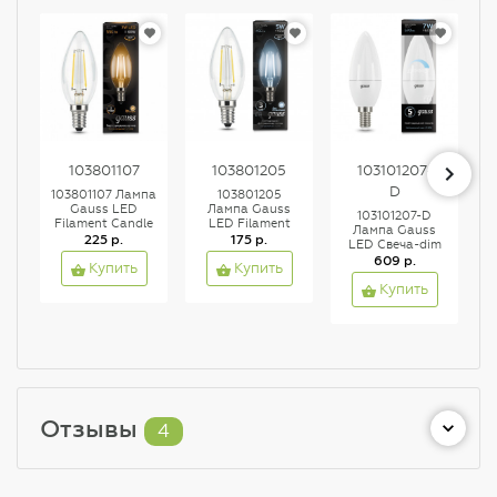
103801107
103801205
103101207-
D
103801107 Лампа
103801205
1
Gauss LED
Лампа Gauss
103101207-D
Filament Candle
LED Filament
Лампа Gauss
E14 7W 2700К
225 р.
Candle E14 5W
175 р.
LED Свеча-dim
1/10/50, шт
4100K 1/10/50
E14 7W 590lm
609 р.
Купить
Купить
4100К
диммируемая
Купить
1/10/100
Отзывы
4