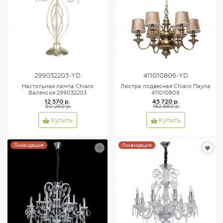
299032203-YD
411010806-YD
Настольная лампа Chiaro
Люстра подвесная Chiaro Паула
Валенсия 299032203
411010806
12 570 р.
45 720 р.
50 260 р.
182 880 р.
Купить
Купить
Ликвидация
Ликвидация