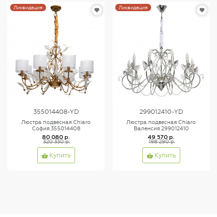
Ликвидация
Ликвидация
355014408-YD
299012410-YD
Люстра подвесная Chiaro
Люстра подвесная Chiaro
София 355014408
Валенсия 299012410
80 080 р.
49 570 р.
320 330 р.
198 290 р.
Купить
Купить