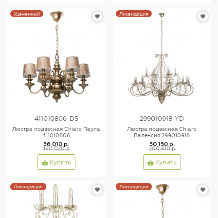
Уцененный
Ликвидация
411010806-DS
299010918-YD
Люстра подвесная Chiaro Паула
Люстра подвесная Chiaro
411010806
Валенсия 299010918
56 010 р.
50 150 р.
160 020 р.
200 610 р.
Купить
Купить
Ликвидация
Ликвидация