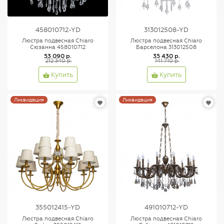
458010712-YD
313012508-YD
Люстра подвесная Chiaro
Люстра подвесная Chiaro
Сюзанна 458010712
Барселона 313012508
53 090 р.
35 430 р.
212 340 р.
141 710 р.
Купить
Купить
Ликвидация
Ликвидация
355012415-YD
491010712-YD
Люстра подвесная Chiaro
Люстра подвесная Chiaro