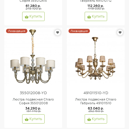
София 355012415
Габриэль 491010712
61 280 р.
112 260 р.
245 100 р.
449 030 р.
Купить
Купить
Ликвидация
Ликвидация
355012008-YD
491011510-YD
Люстра подвесная Chiaro
Люстра подвесная Chiaro
София 355012008
Габриэль 491011510
34 290 р.
63 040 р.
137 140 р.
252 150 р.
Купить
Купить