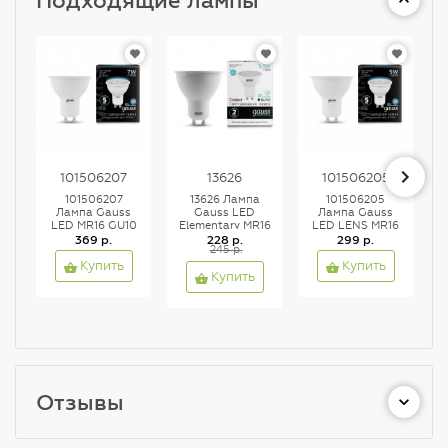
101506207
13626
101506205
101506207
13626 Лампа
101506205
Лампа Gauss
Gauss LED
Лампа Gauss
LED MR16 GU10
Elementary MR16
LED LENS MR16
7W 4100K, шт
369 р.
GU10 5.5W
228 р.
GU10 5W 4100K
299 р.
245 р.
450lm 4100К
1/10/100
1/10/100
Купить
Купить
Купить
Отзывы