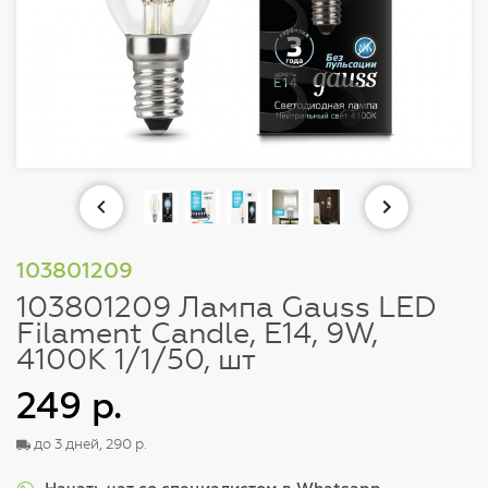
103801209
103801209 Лампа Gauss LED
Filament Candle, E14, 9W,
4100K 1/1/50, шт
249 р.
до 3 дней, 290 р.