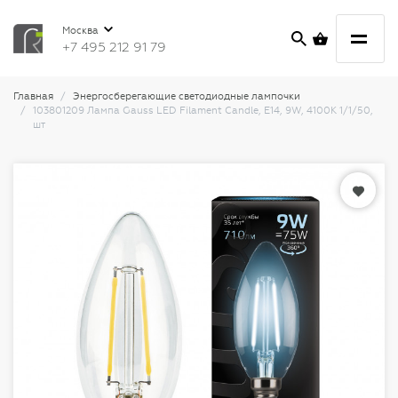
Москва
+7 495 212 91 79
Главная
Энергосберегающие светодиодные лампочки
103801209 Лампа Gauss LED Filament Candle, E14, 9W, 4100K 1/1/50,
шт