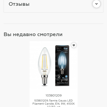
Отзывы
Вы недавно смотрели
103801209
103801209 Лампа Gauss LED
Filament Candle, E14, 9W, 4100K
1/1/50, шт