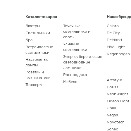
Каталог товаров
Наши бренд
Люстры
Точечные
Chiaro
светильники и
Светильники
De City
споты
Бра
DeMarkt
Уличные
Встраиваемые
MW-Light
светильники
светильники
Regenbogen
Энергосберегающие
Настольные
светодиодные
лампы
лампочки
Розетки и
Распродажа
выключатели
Artstyle
Мебель
Торшеры
Gauss
Neon-Night
Odeon Light
Uniel
Vegas
Novotech
Sonex