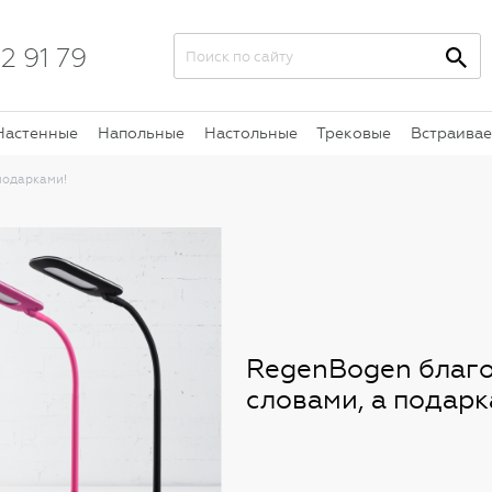
2 91 79
Настенные
Напольные
Настольные
Трековые
Встраива
подарками!
RegenBogen благо
словами, а подарк