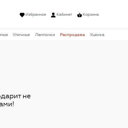
Избранное
Кабинет
Корзина
Распродажа
емые
Уличные
Лампочки
Уценка
дарит не
ами!