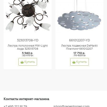
323013708-YD
661012207-YD
Люстра потолочная MW-Light
Люстра подвесная DeMarkt
Аида 323013708
Платлинг 661012207
5 540 р.
17 710 р.
22 170 р.
70 820 р.
Купить
Купить
Контакты интернет-магазина
+7 495 212 91 79
ishop@regenbogen.com