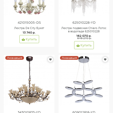
421015005-DS
625010228-YD
Люстра De City Букет
Люстра подвесная Chiaro Лотос
в водопаде 625010228
13 740 р.
162 070 р.
648 270 р.
Купить
Купить
Ликвидация
Ликвидация
343010833-YD
609012818-YD