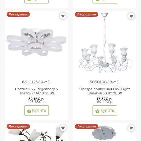
Ликвидация
Ликвидация
661012509-YD
303010808-YD
Светильник Regenbogen
Люстра подвесная MW-Light
Платлинг 661012509
Эллегия 303010808
32 160 р.
17 370 р.
128 650 р.
69 490 р.
Купить
Купить
Ликвидация
Ликвидация