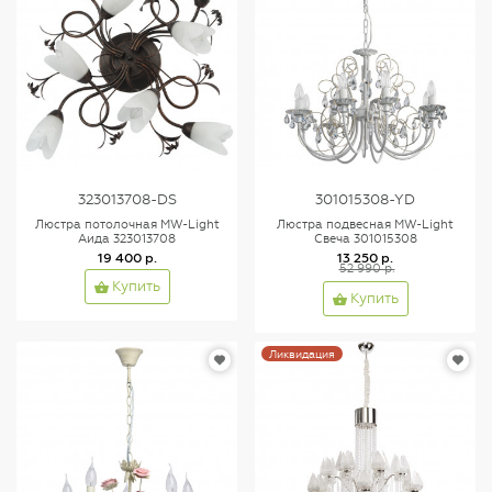
323013708-DS
301015308-YD
Люстра потолочная MW-Light
Люстра подвесная MW-Light
Аида 323013708
Свеча 301015308
19 400 р.
13 250 р.
52 990 р.
Купить
Купить
Ликвидация