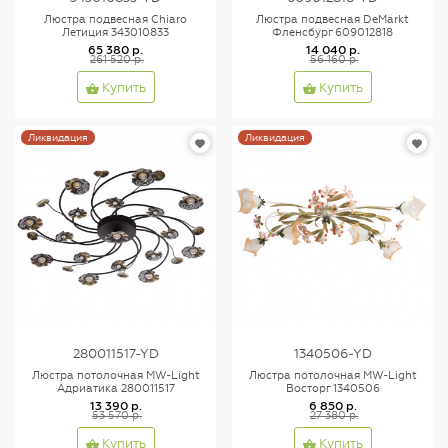
Люстра подвесная Chiaro
Люстра подвесная DeMarkt
Летиция 343010833
Фленсбург 609012818
65 380 р.
14 040 р.
261 520 р.
56 160 р.
Купить
Купить
Ликвидация
Ликвидация
280011517-YD
1340506-YD
Люстра потолочная MW-Light
Люстра потолочная MW-Light
Адриатика 280011517
Восторг 1340506
13 390 р.
6 850 р.
53 570 р.
27 380 р.
Купить
Купить