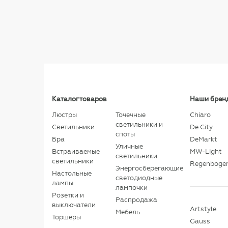
Каталог товаров
Наши брен
Люстры
Точечные
Chiaro
светильники и
Светильники
De City
споты
Бра
DeMarkt
Уличные
Встраиваемые
MW-Light
светильники
светильники
Regenboge
Энергосберегающие
Настольные
светодиодные
лампы
лампочки
Розетки и
Распродажа
выключатели
Artstyle
Мебель
Торшеры
Gauss