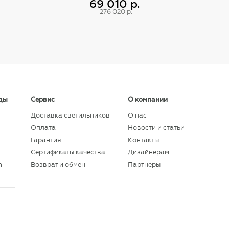
69 010 р.
605014412
276 020 р.
Купить
ды
Сервис
О компании
Доставка светильников
О нас
Оплата
Новости и статьи
Гарантия
Контакты
Сертификаты качества
Дизайнерам
n
Возврат и обмен
Партнеры