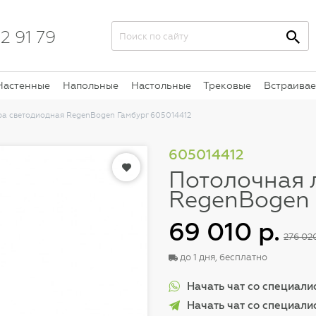
2 91 79
Настенные
Напольные
Настольные
Трековые
Встраива
а светодиодная RegenBogen Гамбург 605014412
605014412
Потолочная 
RegenBogen 
69 010 р.
276 020
до 1 дня, бесплатно
Начать чат со специал
Начать чат со специали