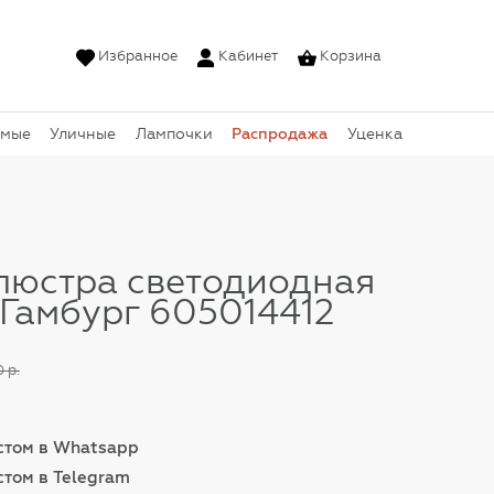
Избранное
Кабинет
Корзина
Распродажа
емые
Уличные
Лампочки
Уценка
люстра светодиодная
Гамбург 605014412
 р.
истом в Whatsapp
стом в Telegram