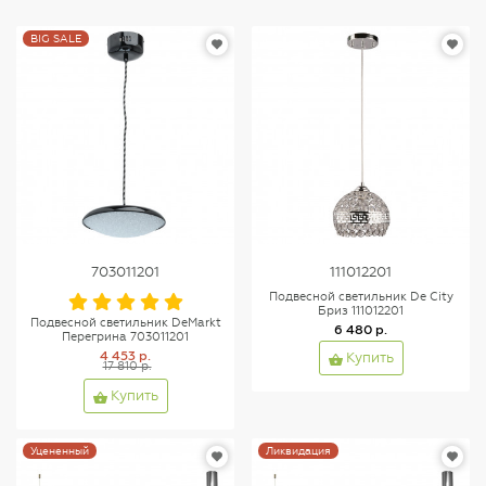
BIG SALE
703011201
111012201
Подвесной светильник De City
Бриз 111012201
Подвесной светильник DeMarkt
6 480 р.
Перегрина 703011201
4 453 р.
Купить
17 810 р.
Купить
Уцененный
Ликвидация