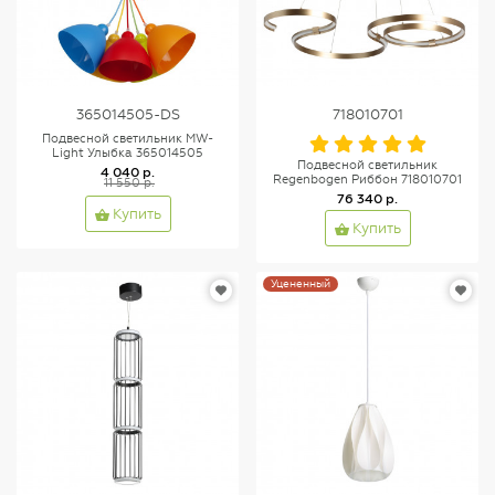
365014505-DS
718010701
Подвесной светильник MW-
Light Улыбка 365014505
Подвесной светильник
4 040 р.
Regenbogen Риббон 718010701
11 550 р.
76 340 р.
Купить
Купить
Уцененный