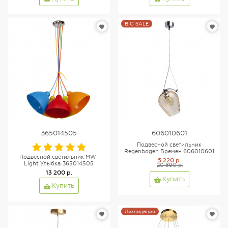
BIG SALE
365014505
606010601
Подвесной светильник
Regenbogen Бремен 606010601
Подвесной светильник MW-
5 220 р.
Light Улыбка 365014505
20 890 р.
13 200 р.
Купить
Купить
Ликвидация