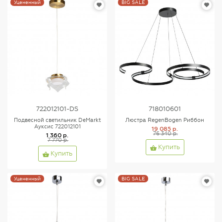
Уцененный
BIG SALE
722012101-DS
718010601
Подвесной светильник DeMarkt
Люстра RegenBogen Риббон
Ауксис 722012101
19 085 р.
76 340 р.
1 360 р.
7 770 р.
Купить
Купить
Уцененный
BIG SALE