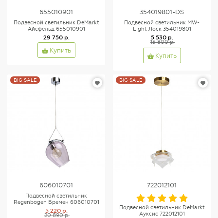
655010901
354019801-DS
Подвесной светильник DeMarkt
Подвесной светильник MW-
Айсфельд 655010901
Light Лоск 354019801
29 750 р.
5 530 р.
15 800 р.
Купить
Купить
BIG SALE
BIG SALE
606010701
722012101
Подвесной светильник
Regenbogen Бремен 606010701
Подвесной светильник DeMarkt
5 220 р.
Ауксис 722012101
20 890 р.