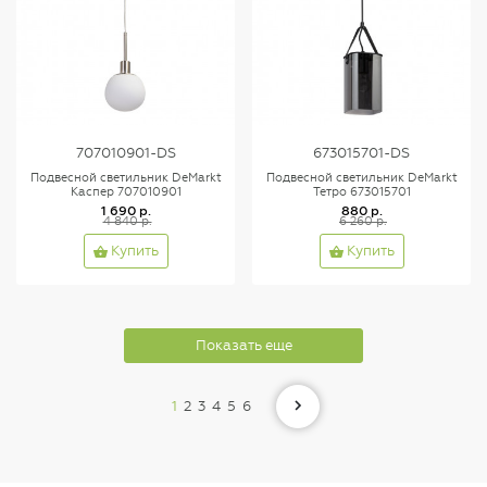
707010901-DS
673015701-DS
Подвесной светильник DeMarkt
Подвесной светильник DeMarkt
Каспер 707010901
Тетро 673015701
1 690 р.
880 р.
4 840 р.
6 260 р.
Купить
Купить
Показать еще
1
2
3
4
5
6