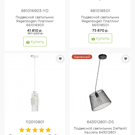
661016903-YD
661018501
Подвесной светильник
Подвесной светильник
Regenbogen Платлинг
Regenbogen Платлинг
661016903
661018501
41 810 р.
75 870 р.
167 220 р.
Купить
Купить
Уцененный
112010801
643012801-DS
Подвесной светильник DeMarkt
Кассель 643012801