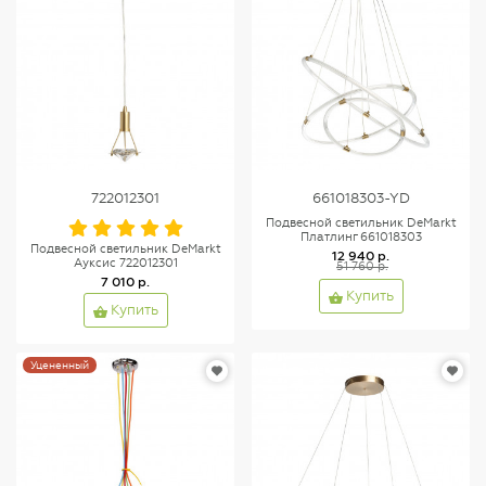
722012301
661018303-YD
Подвесной светильник DeMarkt
Платлинг 661018303
Подвесной светильник DeMarkt
12 940 р.
Ауксис 722012301
51 760 р.
7 010 р.
Купить
Купить
Уцененный