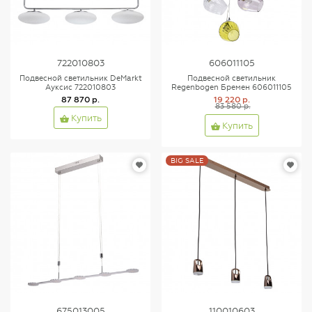
722010803
606011105
Подвесной светильник DeMarkt
Подвесной светильник
Ауксис 722010803
Regenbogen Бремен 606011105
87 870 р.
19 220 р.
83 580 р.
Купить
Купить
BIG SALE
675013005
110010603