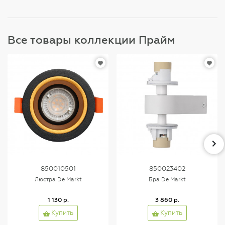
Все товары коллекции Прайм
850010501
850023402
Люстра De Markt
Бра De Markt
1 130 р.
3 860 р.
Купить
Купить