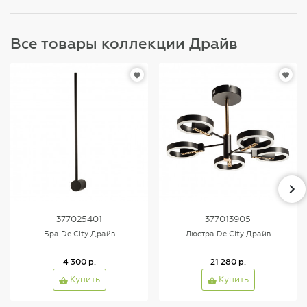
Все товары коллекции Драйв
377025401
377013905
Бра De City Драйв
Люстра De City Драйв
4 300 р.
21 280 р.
Купить
Купить