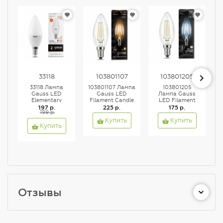
33118
103801107
103801205
33118 Лампа
103801107 Лампа
103801205
Gauss LED
Gauss LED
Лампа Gauss
Elementary
Filament Candle
LED Filament
Candle 8W E14
197 р.
E14 7W 2700К
225 р.
Candle E14 5W
175 р.
C
199 р.
3000K 1/10/100
1/10/50, шт
4100K 1/10/50
Купить
Купить
Купить
Отзывы