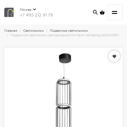
Москва
+7 495 212 91 79
Главная
Светильники
Подвесные светильники
Подвесной светильник светодиодный De Markt Айсфельд 655010901