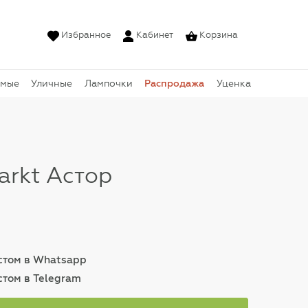
Избранное
Кабинет
Корзина
Распродажа
емые
Уличные
Лампочки
Уценка
arkt Астор
истом в Whatsapp
стом в Telegram