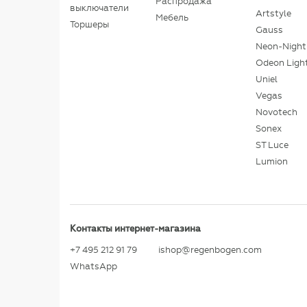
Распродажа
выключатели
Artstyle
Мебель
Торшеры
Gauss
Neon-Night
Odeon Ligh
Uniel
Vegas
Novotech
Sonex
ST Luce
Lumion
Контакты интернет-магазина
+7 495 212 91 79
ishop@regenbogen.com
WhatsApp