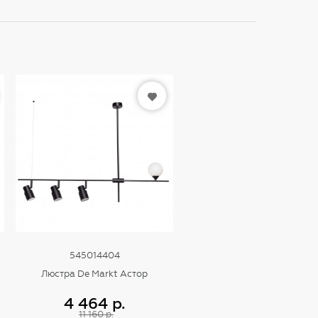
545014404
Люстра De Markt Астор
4 464 р.
11 160 р.