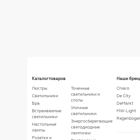
Каталог товаров
Наши брен
Люстры
Точечные
Chiaro
светильники и
Светильники
De City
споты
Бра
DeMarkt
Уличные
Встраиваемые
MW-Light
светильники
светильники
Regenboge
Энергосберегающие
Настольные
светодиодные
лампы
лампочки
Розетки и