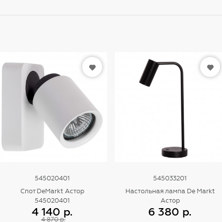
545020401
545033201
Спот DeMarkt Астор
Настольная лампа De Markt
545020401
Астор
4 140 р.
6 380 р.
4 870 р.