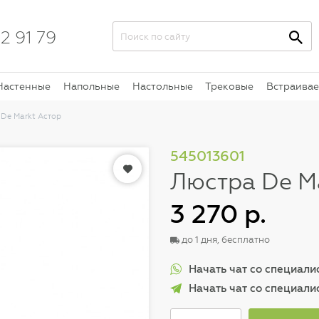
2 91 79
Настенные
Напольные
Настольные
Трековые
Встраива
De Markt Астор
545013601
Люстра De M
3 270 р.
до 1 дня, бесплатно
Начать чат со специал
Начать чат со специали