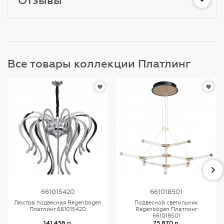
Все товары коллекции Платлинг
661015420
661018501
Люстра подвесная Regenbogen
Подвесной светильник
Платлинг 661015420
Regenbogen Платлинг
661018501
141 458 р.
75 870 р.