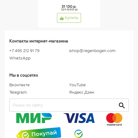
31 130 р.
124 500 р.
Купить
Контакты интернет-магазина
+7 495 212 91 79
ishop@regenbogen.com
WhatsApp
Мы в соцсетях
Вконтакте
YouTube
Telegram
Яндекс.Дзен