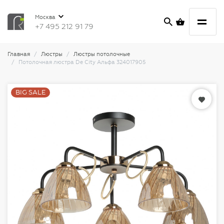
Москва
+7 495 212 91 79
Главная
Люстры
Люстры потолочные
Потолочная люстра De City Альфа 324017905
BIG SALE
BIG SALE
BIG SALE
BIG SALE
BIG SALE
BIG SALE
BIG SALE
BIG SALE