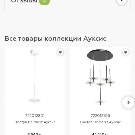
4
Все товары коллекции Ауксис
722012801
722013106
Люстра De Markt Ауксис
Люстра De Markt Ауксис
8 640 р.
45 540 р.