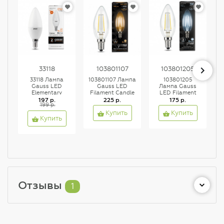
33118
103801107
103801205
33118 Лампа
103801107 Лампа
103801205
Gauss LED
Gauss LED
Лампа Gauss
Elementary
Filament Candle
LED Filament
Candle 8W E14
197 р.
E14 7W 2700К
225 р.
Candle E14 5W
175 р.
C
199 р.
3000K 1/10/100
1/10/50, шт
4100K 1/10/50
Купить
Купить
Купить
Отзывы
1